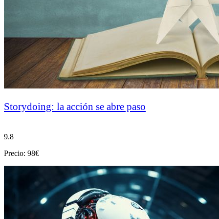
Storydoing: la acción se abre paso
9.8
Precio: 98€