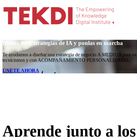
Diseña tus Estrategias de IA y ponlas en marcha
Te ayudamos a diseñar una estrategia de negocio A MEDIDA para vender
tecnicismos y con ACOMPAÑAMIENTO PERSONALIZADO..
ÚNETE AHORA
Aprende junto a los