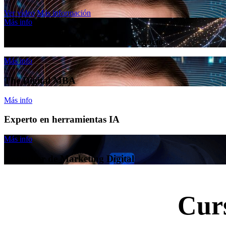
Ver vídeo
Más información
Más info
Programa IA práctica para tu Negocio
Más info
The Digital MBA
Más info
Experto en herramientas IA
Más info
Consultor de Marketing Digital
Cur