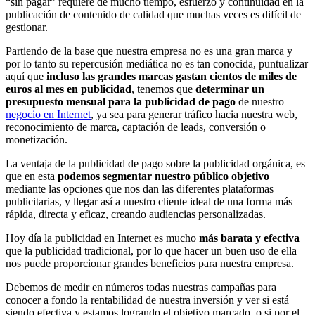
“sin pagar” requiere de mucho tiempo, esfuerzo y continuidad en la
publicación de contenido de calidad que muchas veces es difícil de
gestionar.
Partiendo de la base que nuestra empresa no es una gran marca y
por lo tanto su repercusión mediática no es tan conocida, puntualizar
aquí que
incluso las grandes marcas gastan cientos de miles de
euros al mes en publicidad
, tenemos que
determinar un
presupuesto mensual para la publicidad de pago
de nuestro
negocio en Internet
, ya sea para generar tráfico hacia nuestra web,
reconocimiento de marca, captación de leads, conversión o
monetización.
La ventaja de la publicidad de pago sobre la publicidad orgánica, es
que en esta
podemos segmentar nuestro público objetivo
mediante las opciones que nos dan las diferentes plataformas
publicitarias, y llegar así a nuestro cliente ideal de una forma más
rápida, directa y eficaz, creando audiencias personalizadas.
Hoy día la publicidad en Internet es mucho
más barata y efectiva
que la publicidad tradicional, por lo que hacer un buen uso de ella
nos puede proporcionar grandes beneficios para nuestra empresa.
Debemos de medir en números todas nuestras campañas para
conocer a fondo la rentabilidad de nuestra inversión y ver si está
siendo efectiva y estamos logrando el objetivo marcado, o si por el