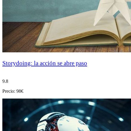
Storydoing: la acción se abre paso
9.8
Precio: 98€