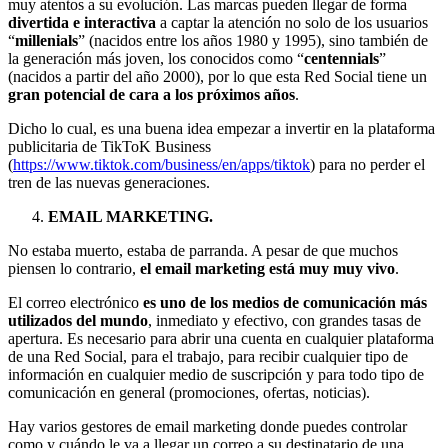
muy atentos a su evolución. Las marcas pueden llegar de forma
divertida e interactiva
a captar la atención no solo de los usuarios
“
millenials
” (nacidos entre los años 1980 y 1995), sino también de
la generación más joven, los conocidos como “
centennials
”
(nacidos a partir del año 2000), por lo que esta Red Social tiene un
gran potencial de cara a los próximos años
.
Dicho lo cual, es una buena idea empezar a invertir en la plataforma
publicitaria de TikToK Business
(
https://www.tiktok.com/business/en/apps/tiktok
) para no perder el
tren de las nuevas generaciones.
EMAIL MARKETING.
No estaba muerto, estaba de parranda. A pesar de que muchos
piensen lo contrario,
el email marketing está muy muy vivo
.
El correo electrónico
es uno de los medios de comunicación más
utilizados del mundo
, inmediato y efectivo, con grandes tasas de
apertura. Es necesario para abrir una cuenta en cualquier plataforma
de una Red Social, para el trabajo, para recibir cualquier tipo de
información en cualquier medio de suscripción y para todo tipo de
comunicación en general (promociones, ofertas, noticias).
Hay varios gestores de email marketing donde puedes controlar
como y cuándo le va a llegar un correo a su destinatario de una