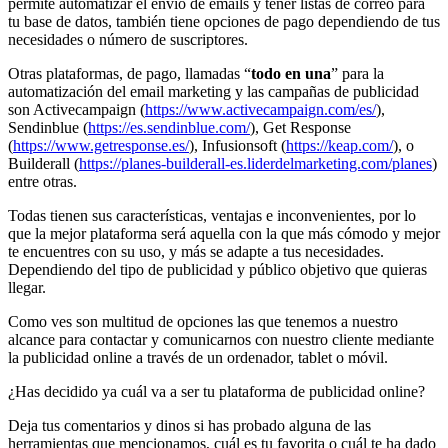
permite automatizar el envío de emails y tener listas de correo para
tu base de datos, también tiene opciones de pago dependiendo de tus
necesidades o número de suscriptores.
Otras plataformas, de pago, llamadas “
todo en una
” para la
automatización del email marketing y las campañas de publicidad
son Activecampaign (
https://www.activecampaign.com/es/
),
Sendinblue (
https://es.sendinblue.com/
), Get Response
(
https://www.getresponse.es/
), Infusionsoft (
https://keap.com/
), o
Builderall (
https://planes-builderall-es.liderdelmarketing.com/planes
)
entre otras.
Todas tienen sus características, ventajas e inconvenientes, por lo
que la mejor plataforma será aquella con la que más cómodo y mejor
te encuentres con su uso, y más se adapte a tus necesidades.
Dependiendo del tipo de publicidad y público objetivo que quieras
llegar.
Como ves son multitud de opciones las que tenemos a nuestro
alcance para contactar y comunicarnos con nuestro cliente mediante
la publicidad online a través de un ordenador, tablet o móvil.
¿Has decidido ya cuál va a ser tu plataforma de publicidad online?
Deja tus comentarios y dinos si has probado alguna de las
herramientas que mencionamos, cuál es tu favorita o cuál te ha dado