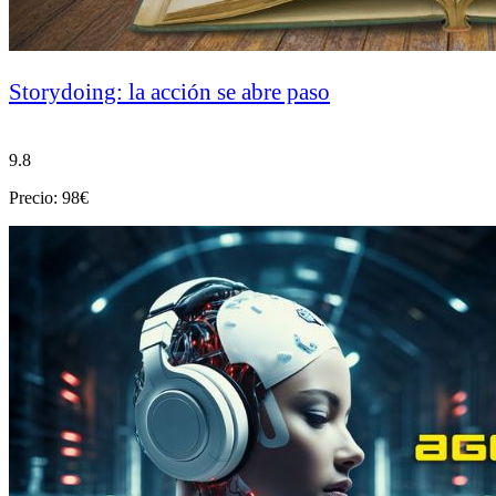
Storydoing: la acción se abre paso
9.8
Precio: 98€