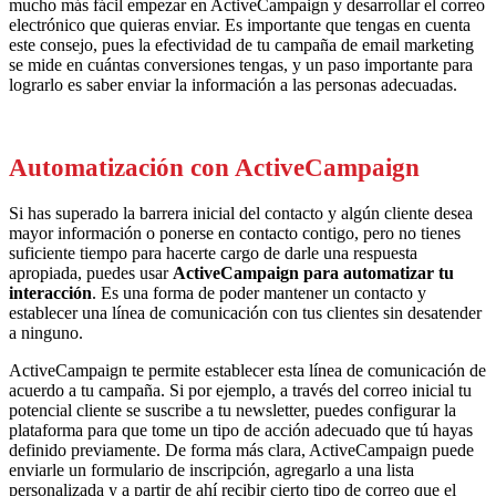
mucho
más
fácil
empezar
en Active
Campaign
y desarrollar el correo
electrónico que quieras enviar. Es importante que t
engas
en cuenta
este consejo, pues la efectividad de tu campaña de email marketing
se mide en cu
á
ntas conversiones
tengas
, y un paso importante para
lograrlo es saber enviar la información a las personas adecuadas.
Automatización con ActiveCampaign
Si
has
super
ado
la barrera inicial de
l
contacto y algún cliente desea
mayor información o ponerse en contacto contigo, pero no tienes
suficiente tiempo para hacerte cargo de darle una respuesta
apropiada, puedes usar
Active
Campaign
para automatizar tu
interacción
. Es una forma de poder mantener un contacto y
establecer una
línea
de comunicación con tus clientes sin desatender
a ninguno.
Active
Campaign
te permite establecer
esta
línea
de comunicación de
acuerdo a tu c
a
mpaña.
Si
por ejemplo
,
a través del correo inicial tu
potencial cliente se suscribe a tu newsletter, puedes configurar la
plataforma para que tome un
tipo
de acción
adecuado
que tú hayas
definido previamente
. De forma
más
clara, Active
Campaign
puede
enviarle un formulario de inscripción, agregarlo a una lista
personalizada y a partir de a
h
í recibir cierto tipo de correo que el