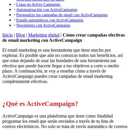
Listas en Active Campaign
Automatización con ActiveCampaign
Personaliza tus campañas de email con ActiveCampaign
Emails automáticos con ActiveCampaing
Newsletters con ActiveCampaign
Inicio
|
Blog
|
Marketing digital
|
Cómo crear campañas efectivas
de email marketing con ActiveCampaign
El email marketing es una herramienta que tiene mucho por
explorar. Es posible que aún no conozcas todos sus beneficios, así
que estas dejando de usar las bondades de una herramienta tan
efectiva que puede hacerte llegar a tus objetivos a corto o medio
plazo. A continuación, te voy a enseñar cómo a través de
ActiveCampaign puedes crear campañas de email marketing
completamente efectivas.
¿Qu
é
es Active
Campaign
?
Active
Campaign
es una plataforma que tiene como finalidad
programar
los email
que serán enviados a través de tu lista de
correos electrónicos. No solo se trata de envío automático de correos