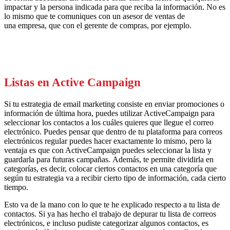
impactar
y la persona
indicada
para que reciba la información. No es
lo mismo que te comuniques con un asesor de ventas de
una
empresa
,
que
con el gerente de compras, por ejemplo.
Listas en Active
Campaign
Si tu estrategia de email marketing consiste en enviar promociones o
información de
últim
a
hora
, puedes utilizar Active
Campaign
para
seleccionar los contactos a los cu
á
les quieres que llegue el correo
electrónico. P
uedes pensar
que dentro de tu plataforma para correos
electrónicos regular puedes hacer exactamente lo mismo, pero la
ventaja es que con Active
Campaign
puedes seleccionar la lista y
guardarla para futuras campañas.
Además
, te permite dividirla en
categorías, es decir, colocar ciertos contactos en una categoría que
según tu estrategia va a recibir cierto tipo de información, cada cierto
tiempo.
Esto v
a
de la mano con lo que te he explicado respecto a tu lista de
contactos. Si ya h
as hecho
el trabajo de depurar tu lista de correos
electrónicos, e incluso pudiste categorizar algunos contactos, es