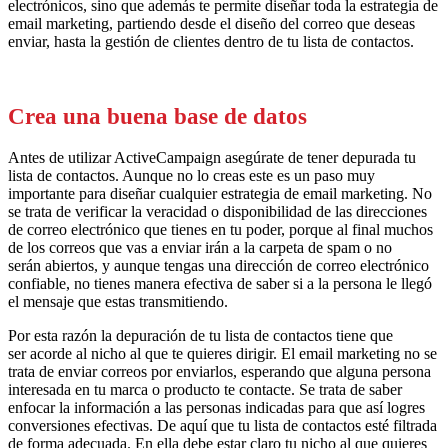
electrónicos, sino que
además
te permite diseñar toda la estrategia de
email marketing
,
partiendo desde el diseño del correo que deseas
enviar, hasta la gestión de clientes dentro de tu lista de contactos.
Crea una buena base de datos
Antes de utilizar Active
Campaign
asegúrate
de tener depurada tu
lista de contactos. Aunque no lo creas este es un paso muy
importante para diseñar cualquier estrategia de email marketing. No
se trata de verificar la veracidad o disponibilidad de las direcciones
de correo electrónico que tienes en tu poder
,
porque al final muchos
de los correos que vas a enviar irán a la carpeta de spam o no
serán
abiertos
, y aunque tengas una dirección de correo electrónico
confiable, no tienes manera efectiva de saber si a la persona le llegó
el mensaje que estas transmitiendo.
Por esta razón
la depuración de tu lista de contactos
tiene que
ser
ac
orde al
nicho al que
te quieres dirigir
. El email marketing no se
trata de enviar correos por enviarlos, esperando que alguna persona
interesada en tu marca o producto te contacte. Se trata de saber
enfocar la información a las personas indicadas para que así logres
conversiones efectivas. De aquí que tu lista de contactos esté filtrada
de forma
adecuada. En ella debe estar
claro tu
nicho al que
quieres