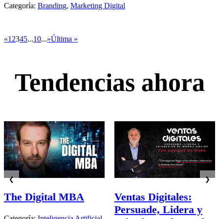
Categoría:
Branding
,
Marketing Digital
«
1
2
3
4
5
...
10
...
»
Última »
Tendencias ahora
❮
❯
The Digital MBA
Ventas Digitales:
Persuade, Lidera y
Categoría:
Inteligencia Artificial
,