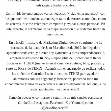
Digital, y Consultor de negocio en el ámbito del Marketing Digital,
estrategia y Redes Sociales.
En mi vida he emprendido varios negocios (y sigo emprendiendo), con
los que me llevo muchos aprendizajes tanto de errores cometidos, como
de aciertos, que me valen para compartir y ayudar a otras personas. En
este aspecto, la formación es la mejor inversión que podemos hacer en
uno mismo.
En TEKDI, Instituto de Marketing Digital donde yo mismo me he
formado, de la mano de Juan Merodio desde 2019, he llegado a
aprender desde cero, y a estar hoy ayudando a otros emprendedores, o
empresarios/as como tú. Soy Responsable de Contenidos y Redes
Sociales en TEKDI (me verás en el canal de Youtube, blog, podcast y
resto de RRSS de TEKDI). Además soy el encargado de realizar todos
los miércoles Consultorías en directo en TEKDI para ayudar a
alumnos/as con sus negocios y formación, poniendo todo mi
conocimiento y años de experiencia a vuestra disposición. Así que, si no
estás apuntado/a, ¡¿a qué esperas?!.
También puedes encontrarme y seguirme en mis canales personales
(LinkedIn, Instagram, Facebook, X o Youtube) como
@davidlopezdel80.