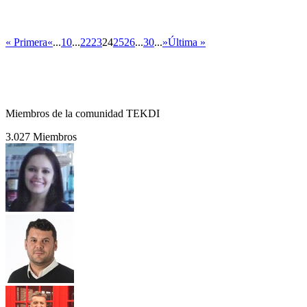
« Primera
«
...
10
...
22
23
24
25
26
...
30
...
»
Última »
Miembros de la comunidad TEKDI
3.027 Miembros