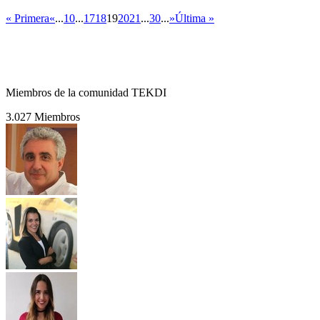
« Primera
«
...
10
...
17
18
19
20
21
...
30
...
»
Última »
Miembros de la comunidad TEKDI
3.027 Miembros