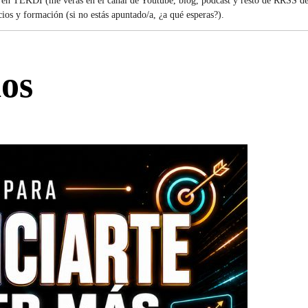
 en TEKDI (me verás en el canal de Youtube, blog, podcast y resto de RRSS de
os y formación (si no estás apuntado/a, ¿a qué esperas?).
os