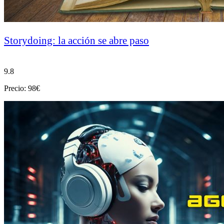
Storydoing: la acción se abre paso
9.8
Precio: 98€