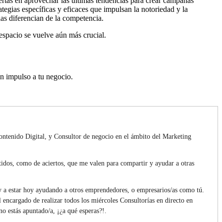
rtas en aprovechar las últimas tendencias para crear campañas
ategias específicas y eficaces que impulsan la notoriedad y la
as diferencian de la competencia.
 espacio se vuelve aún más crucial.
n impulso a tu negocio.
ntenido Digital, y Consultor de negocio en el ámbito del Marketing
idos, como de aciertos, que me valen para compartir y ayudar a otras
 a estar hoy ayudando a otros emprendedores, o empresarios/as como tú.
cargado de realizar todos los miércoles Consultorías en directo en
o estás apuntado/a, ¡¿a qué esperas?!.