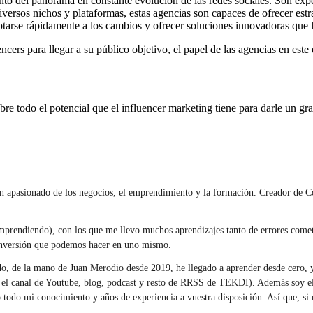
o del panorama en constante evolución de las redes sociales. Son expe
iversos nichos y plataformas, estas agencias son capaces de ofrecer estr
ptarse rápidamente a los cambios y ofrecer soluciones innovadoras que l
ers para llegar a su público objetivo, el papel de las agencias en este
 todo el potencial que el influencer marketing tiene para darle un gra
n apasionado de los negocios, el emprendimiento y la formación. Creador de Co
prendiendo), con los que me llevo muchos aprendizajes tanto de errores comet
 inversión que podemos hacer en uno mismo.
 de la mano de Juan Merodio desde 2019, he llegado a aprender desde cero, y
 canal de Youtube, blog, podcast y resto de RRSS de TEKDI). Además soy el en
do mi conocimiento y años de experiencia a vuestra disposición. Así que, si n